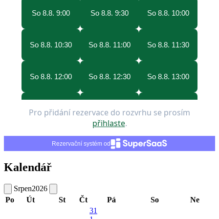
Rezervační systém od
Kalendář
Srpen
2026
Po
Út
St
Čt
Pá
So
Ne
31