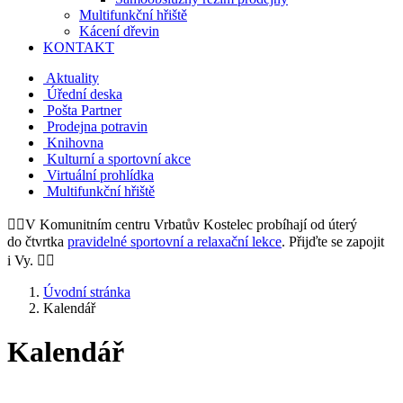
Multifunkční hřiště
Kácení dřevin
KONTAKT
Aktuality
Úřední deska
Pošta Partner
Prodejna potravin
Knihovna
Kulturní a sportovní akce
Virtuální prohlídka
Multifunkční hřiště
🧘‍♀️​V Komunitním centru Vrbatův Kostelec probíhají od úterý
do čtvrtka
pravidelné sportovní a relaxační lekce
. Přijďte se zapojit
i Vy. 🤸‍♀️​
Úvodní stránka
Kalendář
Kalendář