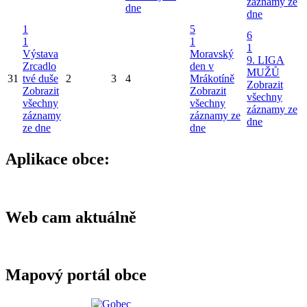
záznamy ze
dne
dne
1
5
6
1
1
1
Výstava
Moravský
9. LIGA
Zrcadlo
den v
MUŽŮ
31
tvé duše
2
3
4
Mrákotíně
Zobrazit
Zobrazit
Zobrazit
všechny
všechny
všechny
záznamy ze
záznamy
záznamy ze
dne
ze dne
dne
Aplikace obce:
Web cam aktuálně
Mapový portál obce