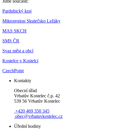
Jsme součástí:
Pardubický kraj
Mikroregion Skutečsko Ležáky
MAS SKCH
SMS ČR
Svaz měst a obcí
Kostelce v Kostelci
CzechPoint
Kontakty
Obecní úřad
Vrbatův Kostelec č.p. 42
539 56 Vrbatův Kostelec
​​​
+420 469 350 345
​
obec@vrbatuvkostelec.cz
Úřední hodiny