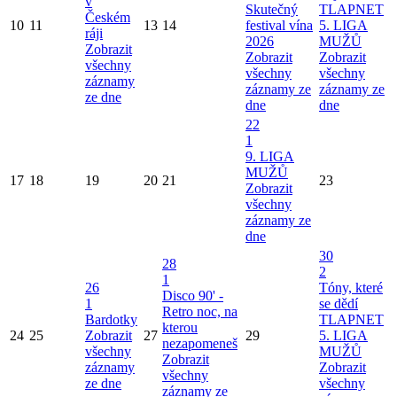
v
Skutečný
TLAPNET
Českém
10
11
13
14
festival vína
5. LIGA
ráji
2026
MUŽŮ
Zobrazit
Zobrazit
Zobrazit
všechny
všechny
všechny
záznamy
záznamy ze
záznamy ze
ze dne
dne
dne
22
1
9. LIGA
MUŽŮ
17
18
19
20
21
23
Zobrazit
všechny
záznamy ze
dne
30
28
2
1
26
Tóny, které
Disco 90' -
1
se dědí
Retro noc, na
Bardotky
TLAPNET
kterou
24
25
Zobrazit
27
29
5. LIGA
nezapomeneš
všechny
MUŽŮ
Zobrazit
záznamy
Zobrazit
všechny
ze dne
všechny
záznamy ze