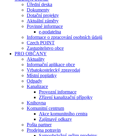
Úřední deska
Dokumenty
Dotační projekty
Aktuální záměry
Povinné informace
e-podatelna
Informace o zpracování osobních údajů
Czech POINT
Zastupitelstvo obce
PRO OBČANY
Aktuality
Informační aplikace obce
Vrbatokostelecký zpravodaj
Místní poplatky
Odpady
Kanalizace
Provozní informace
Zřízení kanalizační přípojky
Knihovna
Komunitní centrum
Akce komunitního centra
Zajímavé odkazy
Pošta partner
Prodejna potravin
Samoobslužný režim prodejny