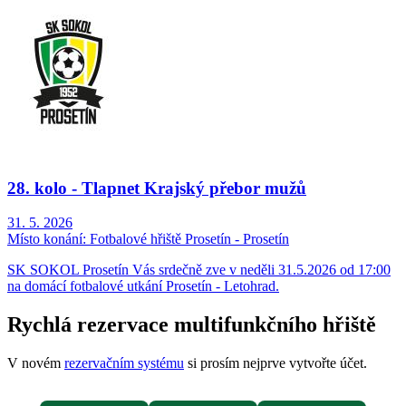
28. kolo - Tlapnet Krajský přebor mužů
31. 5. 2026
Místo konání:
Fotbalové hřiště Prosetín - Prosetín
SK SOKOL Prosetín Vás srdečně zve v neděli 31.5.2026 od 17:00
na domácí fotbalové utkání Prosetín - Letohrad.
Rychlá rezervace multifunkčního hřiště
V novém
rezervačním systému
si prosím nejprve vytvořte účet.