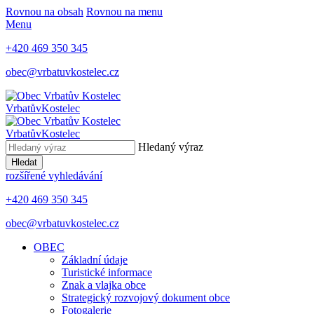
Rovnou na obsah
Rovnou na menu
Menu
+420 469 350 345
obec@vrbatuvkostelec.cz
Vrbatův
Kostelec
Vrbatův
Kostelec
Hledaný výraz
Hledat
rozšířené vyhledávání
+420 469 350 345
obec@vrbatuvkostelec.cz
OBEC
Základní údaje
Turistické informace
Znak a vlajka obce
Strategický rozvojový dokument obce
Fotogalerie