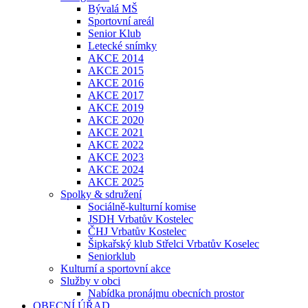
Bývalá MŠ
Sportovní areál
Senior Klub
Letecké snímky
AKCE 2014
AKCE 2015
AKCE 2016
AKCE 2017
AKCE 2019
AKCE 2020
AKCE 2021
AKCE 2022
AKCE 2023
AKCE 2024
AKCE 2025
Spolky & sdružení
Sociálně-kulturní komise
JSDH Vrbatův Kostelec
ČHJ Vrbatův Kostelec
Šipkařský klub Střelci Vrbatův Koselec
Seniorklub
Kulturní a sportovní akce
Služby v obci
Nabídka pronájmu obecních prostor
OBECNÍ ÚŘAD